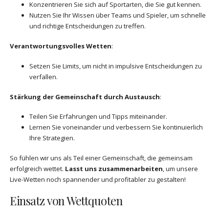
Konzentrieren Sie sich auf Sportarten, die Sie gut kennen.
Nutzen Sie Ihr Wissen über Teams und Spieler, um schnelle
und richtige Entscheidungen zu treffen.
Verantwortungsvolles Wetten
:
Setzen Sie Limits, um nicht in impulsive Entscheidungen zu
verfallen.
Stärkung der Gemeinschaft durch Austausch
:
Teilen Sie Erfahrungen und Tipps miteinander.
Lernen Sie voneinander und verbessern Sie kontinuierlich
Ihre Strategien.
So fühlen wir uns als Teil einer Gemeinschaft, die gemeinsam
erfolgreich wettet.
Lasst uns zusammenarbeiten
, um unsere
Live-Wetten noch spannender und profitabler zu gestalten!
Einsatz von Wettquoten