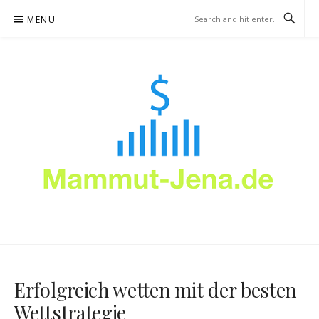
Skip
MENU
to
content
MAMMUT-JENA.DE –
WETTSTRATEGIE
Erfolgreich wetten mit der besten
Wettstrategie