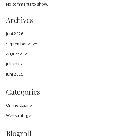
No comments to show.
Archives
Juni 2026
September 2025
August 2025
Juli 2025
Juni 2025
Categories
Online Casino
Wettstrategie
Blogroll