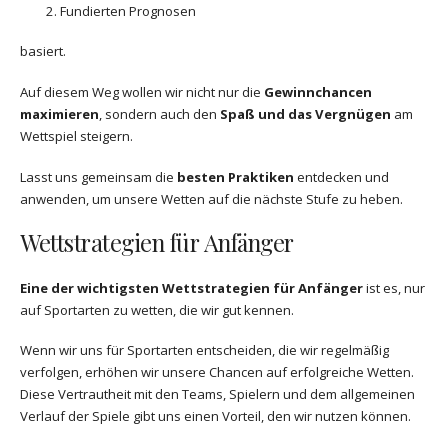
Fundierten Prognosen
basiert.
Auf diesem Weg wollen wir nicht nur die
Gewinnchancen
maximieren
, sondern auch den
Spaß und das Vergnügen
am
Wettspiel steigern.
Lasst uns gemeinsam die
besten Praktiken
entdecken und
anwenden, um unsere Wetten auf die nächste Stufe zu heben.
Wettstrategien für Anfänger
Eine der wichtigsten Wettstrategien für Anfänger
ist es, nur
auf Sportarten zu wetten, die wir gut kennen.
Wenn wir uns für Sportarten entscheiden, die wir regelmäßig
verfolgen, erhöhen wir unsere Chancen auf erfolgreiche Wetten.
Diese Vertrautheit mit den Teams, Spielern und dem allgemeinen
Verlauf der Spiele gibt uns einen Vorteil, den wir nutzen können.