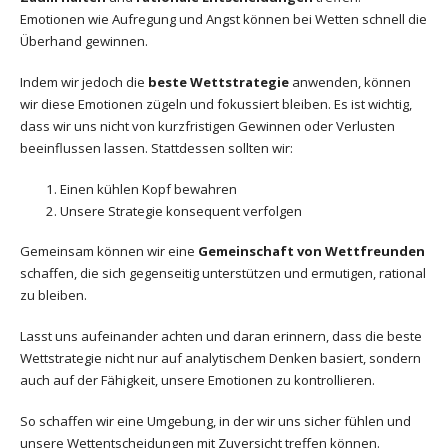
Emotionen wie Aufregung und Angst können bei Wetten schnell die
Überhand gewinnen.
Indem wir jedoch die
beste Wettstrategie
anwenden, können
wir diese Emotionen zügeln und fokussiert bleiben. Es ist wichtig,
dass wir uns nicht von kurzfristigen Gewinnen oder Verlusten
beeinflussen lassen. Stattdessen sollten wir:
Einen kühlen Kopf bewahren
Unsere Strategie konsequent verfolgen
Gemeinsam können wir eine
Gemeinschaft von Wettfreunden
schaffen, die sich gegenseitig unterstützen und ermutigen, rational
zu bleiben.
Lasst uns aufeinander achten und daran erinnern, dass die beste
Wettstrategie nicht nur auf analytischem Denken basiert, sondern
auch auf der Fähigkeit, unsere Emotionen zu kontrollieren.
So schaffen wir eine Umgebung, in der wir uns sicher fühlen und
unsere Wettentscheidungen mit Zuversicht treffen können.