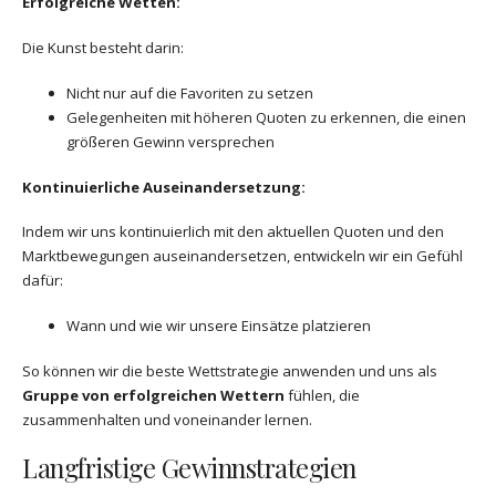
Erfolgreiche Wetten:
Die Kunst besteht darin:
Nicht nur auf die Favoriten zu setzen
Gelegenheiten mit höheren Quoten zu erkennen, die einen
größeren Gewinn versprechen
Kontinuierliche Auseinandersetzung:
Indem wir uns kontinuierlich mit den aktuellen Quoten und den
Marktbewegungen auseinandersetzen, entwickeln wir ein Gefühl
dafür:
Wann und wie wir unsere Einsätze platzieren
So können wir die beste Wettstrategie anwenden und uns als
Gruppe von erfolgreichen Wettern
fühlen, die
zusammenhalten und voneinander lernen.
Langfristige Gewinnstrategien