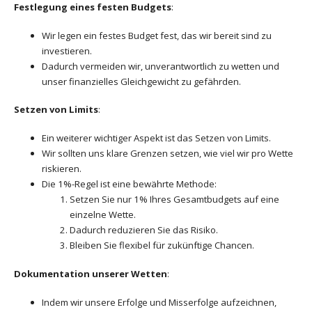
Festlegung eines festen Budgets
:
Wir legen ein festes Budget fest, das wir bereit sind zu
investieren.
Dadurch vermeiden wir, unverantwortlich zu wetten und
unser finanzielles Gleichgewicht zu gefährden.
Setzen von Limits
:
Ein weiterer wichtiger Aspekt ist das Setzen von Limits.
Wir sollten uns klare Grenzen setzen, wie viel wir pro Wette
riskieren.
Die 1%-Regel ist eine bewährte Methode:
Setzen Sie nur 1% Ihres Gesamtbudgets auf eine
einzelne Wette.
Dadurch reduzieren Sie das Risiko.
Bleiben Sie flexibel für zukünftige Chancen.
Dokumentation unserer Wetten
:
Indem wir unsere Erfolge und Misserfolge aufzeichnen,