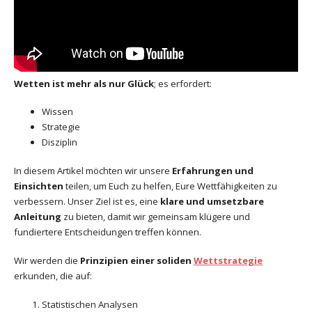
Wetten ist mehr als nur Glück
; es erfordert:
Wissen
Strategie
Disziplin
In diesem Artikel möchten wir unsere
Erfahrungen und
Einsichten
teilen, um Euch zu helfen, Eure Wettfähigkeiten zu
verbessern. Unser Ziel ist es, eine
klare und umsetzbare
Anleitung
zu bieten, damit wir gemeinsam klügere und
fundiertere Entscheidungen treffen können.
Wir werden die
Prinzipien einer soliden
Wettstrategie
erkunden, die auf:
Statistischen Analysen