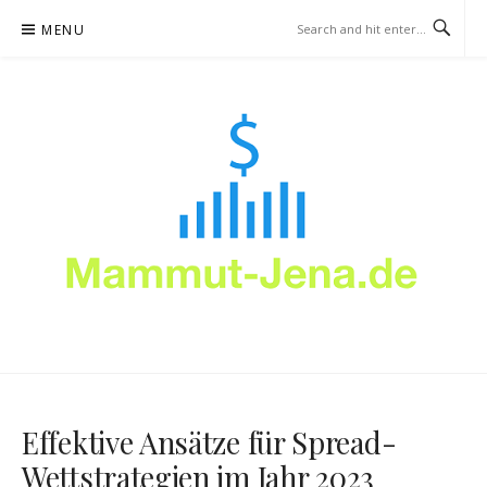
Skip
MENU
to
content
MAMMUT-JENA.DE –
WETTSTRATEGIE
Effektive Ansätze für Spread-
Wettstrategien im Jahr 2023